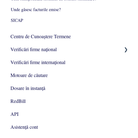
Unde găsesc facturile emise?
SICAP
Centru de Cunoaștere Termene
Verificări firme naţional
Verificări firme internaţional
Datele companiei
Motoare de căutare
Asociaţi şi Administratori
Dosare în instanţă
Informații specifice
RedBill
Informații financiare
API
Informații juridice
Asistenţă cont