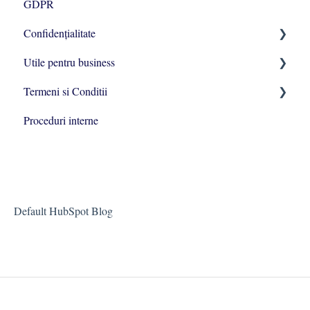
GDPR
Confidențialitate
Utile pentru business
Politica de confidențialitate
Termeni si Conditii
Politică de recrutare
Evenimente fiscale
Proceduri interne
Politica privind fisierele de tip cookie
Termeni si Conditii - Anexa 1 - Meta
Default HubSpot Blog