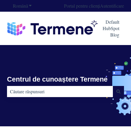
Română
Afișare submeniu pentru traduceri
Portal pentru clienți
Autentificare
Default
HubSpot
Blog
Centrul de cunoaștere Termene
Nu există sugestii din cauză că este gol câmpul de căutare.